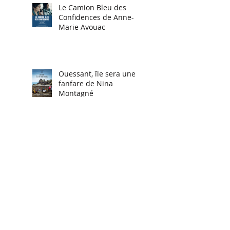
Le Camion Bleu des
Confidences de Anne-
Marie Avouac
Ouessant, île sera une
fanfare de Nina
Montagné
Billie Eilish, sa French
Story de Claire Duguet et
Yasmina Jaafri
Enfants Influenceurs,
Une vie sur les réseaux